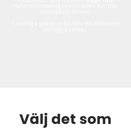
hela investeringskostnaden för din
webbplats direkt.
Samtliga paket erbjuder en hemsida
av hög kvalite.
Välj det som