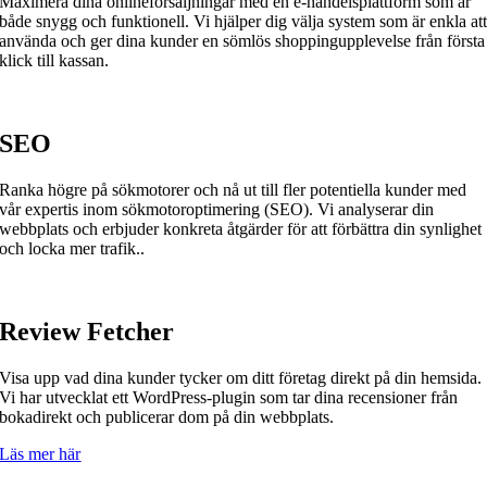
Maximera dina onlineförsäljningar med en e-handelsplattform som är
både snygg och funktionell. Vi hjälper dig välja system som är enkla at
använda och ger dina kunder en sömlös shoppingupplevelse från första
klick till kassan.
SEO
Ranka högre på sökmotorer och nå ut till fler potentiella kunder med
vår expertis inom sökmotoroptimering (SEO). Vi analyserar din
webbplats och erbjuder konkreta åtgärder för att förbättra din synlighet
och locka mer trafik..
Review Fetcher
Visa upp vad dina kunder tycker om ditt företag direkt på din hemsida.
Vi har utvecklat ett WordPress-plugin som tar dina recensioner från
bokadirekt och publicerar dom på din webbplats.
Läs mer här