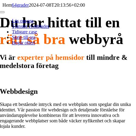
Fortsätt
Hem
64grader
2024-07-08T20:13:56+02:00
till
Toggle
innehållet
Du har hittat till en
Navigation
Läs om oss
Tjänster vi erbjuder
Tidigare case
rätt så bra
webbyrå
Skriv till oss
Begär offert
Vi är
experter på hemsidor
till mindre &
medelstora företag
Webbdesign
Skapa ett bestående intryck med en webbplats som speglar din unika
identitet. Vår passion för webdesign och detaljerade förståelse för
användarupplevelse kombineras för att leverera innovativa och
engagerande webbplatser som både väcker nyfikenhet och skapar
lojala kunder.