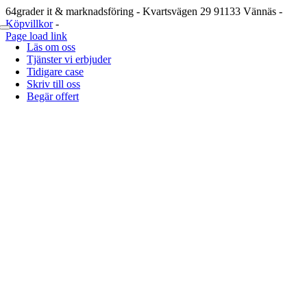
Fortsätt
64grader it & marknadsföring - Kvartsvägen 29 91133 Vännäs -
till
Köpvillkor
-
Toggle
innehållet
Page load link
Navigation
Läs om oss
Till
Tjänster vi erbjuder
toppen
Tidigare case
Skriv till oss
Begär offert